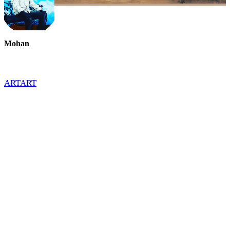
Mohan
ART
ART