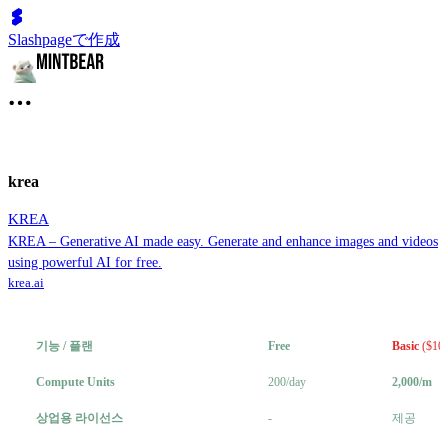
Slashpageで作成
krea
KREA
KREA – Generative AI made easy. Generate and enhance images and videos
using powerful AI for free.
krea.ai
기능 / 플랜
Free
Basic
($10
Compute Units
200/day
2,000/m
상업용 라이선스
-
제공