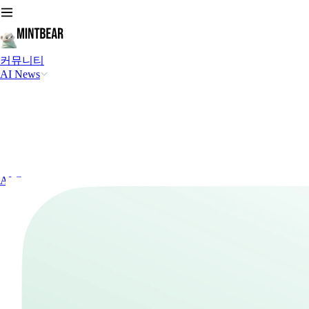
커뮤니티
AI News
AI Generators