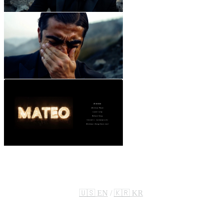
🇺🇸 EN
/
🇰🇷 KR