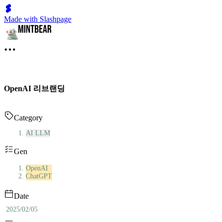
Made with Slashpage
OpenAI 리브랜딩
Category
AI LLM
Gen
OpenAI
ChatGPT
Date
2025/02/05