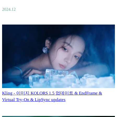
2024.12
Kling - 이미지 KOLORS 1.5 업데이트 & EndFrame &
Virtual Try-On & LipSync updates