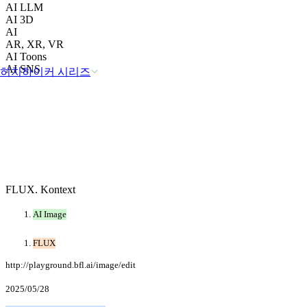
AI LLM
AI 3D
AI
AR, XR, VR
AI Toons
AI SNS
히치하이커 시리즈
FLUX. Kontext
AI Image
FLUX
http://playground.bfl.ai/image/edit
2025/05/28