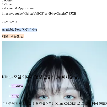
5) Color
6) Tone
7) Layout & Application
https://youtu.be/k3d_xeVxEOE?si=6bkqvOmxlA7-ZJXB
2025/02/05
Available Now (사용 가능)
제보 : 곽은철 님
Kling - 모델 이미지/영상 만들기 (by 피카쏭 님)
AI Video
Kling
'피카쏭'님께서 초보를 위해 만들어주신 Kling KOLORS 1.5 로 모델 영상 만들