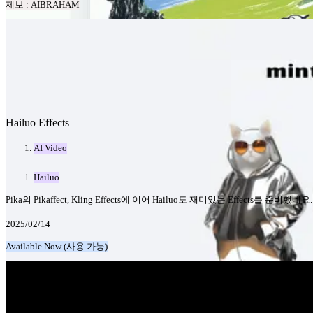
제보 : AIBRAHAM
Hailuo Effects
AI Video
Hailuo
Pika의 Pikaffect, Kling Effects에 이어 Hailuo도 재미있는 Effec
2025/02/14
Available Now (사용 가능)