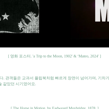
[ 영화 포스터. 'a Trip to the Moon, 1902' & ‘Mateo, 2024' ]
니다. 관객들은 교과서 플립북처럼 빠르게 장면이 넘어가며, 기
술 같았던 시기였어요.
[ The Horse in Motion, by Eadweard Muybridge, 1878. ]