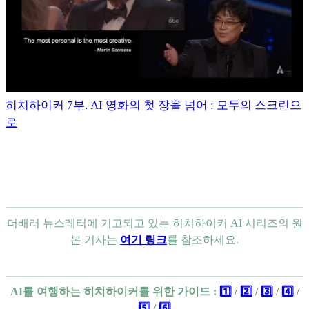
히치하이커 7부. AI 영화의 첫 장을 넘어 : 모두의 스크린으
로
더배러 뉴스레터에 기고되고 있는 히치하이커 AI 시리즈의 원
본 기사는
여기 링크
를 참조하세요.
AI를 여행하는 히치하이커를 위한 가이드 :
1️⃣
/
2️⃣
/
3️⃣
/
4️⃣
/
5️⃣
/
6️⃣