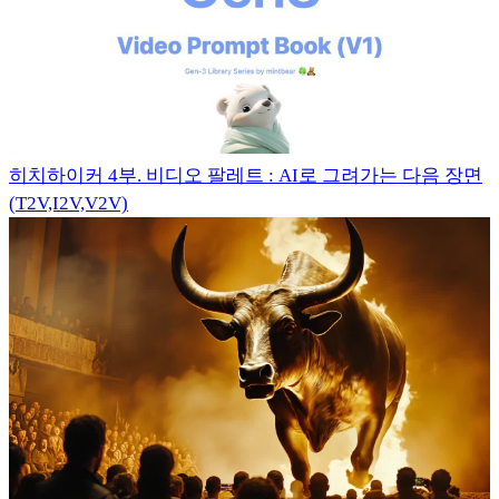
히치하이커 4부. 비디오 팔레트 : AI로 그려가는 다음 장면
(T2V,I2V,V2V)