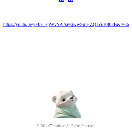
https://youtu.be/yF0H-epWvYA?si=qwwSmHZQTcuB862B&t=86
© 2024.07 mintbear. All Rights Reserved.