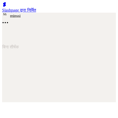
Slashpage द्वारा निर्मित
M
i
minssi
बिना शीर्षक