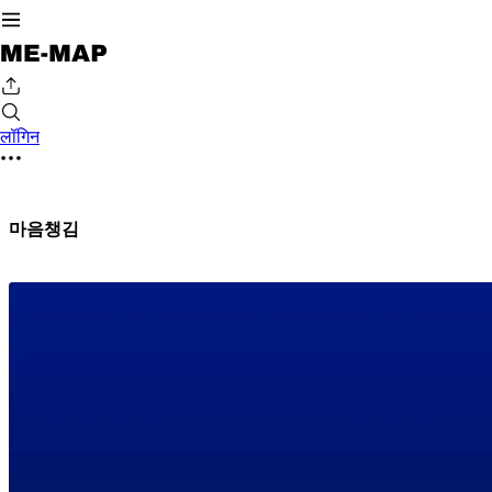
लॉगिन
마음챙김