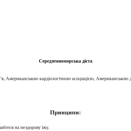
Середземноморська дієта
в’я, Американською кардіологічною асоціацією, Американсько
Принципи:
лабтеся на нездорову їжу.