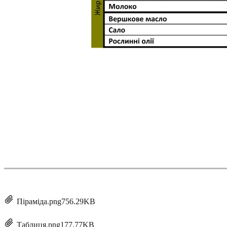
Піраміда.png
756.29KB
Таблиця.png
177.77KB