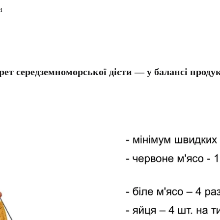
и
рет середземноморської дієти — у балансі продук