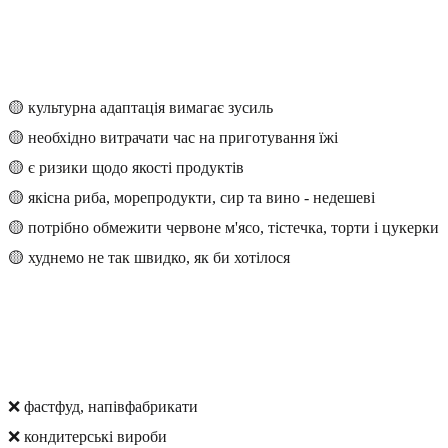
🟡 культурна адаптація вимагає зусиль
🟡 необхідно витрачати час на приготування їжі
🟡 є ризики щодо якості продуктів
🟡 якісна риба, морепродукти, сир та вино - недешеві
🟡 потрібно обмежити червоне м'ясо, тістечка, торти і цукерки
🟡 худнемо не так швидко, як би хотілося
❌ фастфуд, напівфабрикати
❌ кондитерські вироби