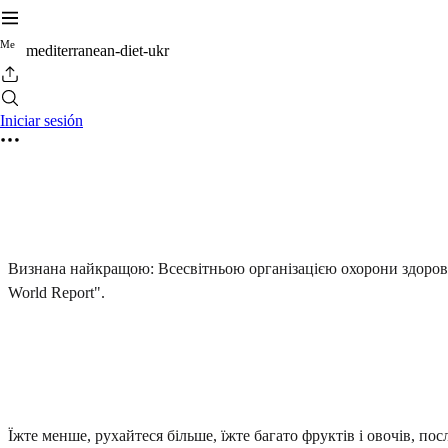
M
e
mediterranean-diet-ukr
Iniciar sesión
Визнана найкращою: Всесвітньою організацією охорони здоро
World Report".
Їжте менше, рухайтеся більше, їжте багато фруктів і овочів, пос