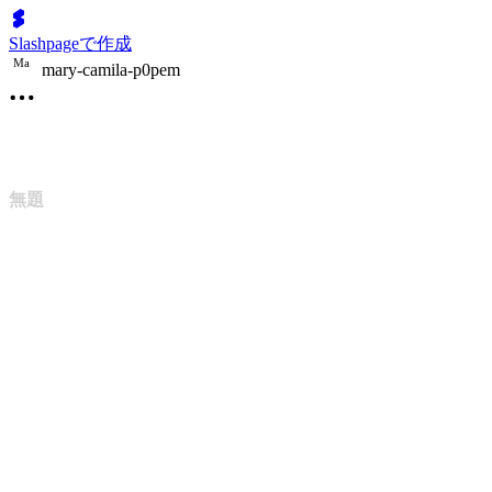
Slashpageで作成
M
a
mary-camila-p0pem
無題