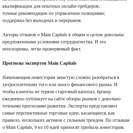
квалификации для опытных онлайн-трейдеров;
точные рекомендации по управлению позициями;
поддержка без выходных и перерывов.
Авторы отзывов о Main Capitals в общем и целом довольны
предложенными условиями сотрудничества. И это
неоспоримы, легко проверяемый факт.
Прогнозы экспертов Main Capitals
Начинающим инвесторам зачастую сложно разобраться в
хитросплетениях того или иного финансового рынка. И
чтобы клиенты не теряли стартовый капитал, брокер
ежедневно публикует на сайте обзоры рынков с довольно
точными прогнозами развития. Эксперты представляют
самые перспективные торговые идеи, касающиеся, как
правило, нескольких активов с сильным трендом. По отзывам
о Main Capitals, 9 из 10 идей приносят прибыль инвесторам.