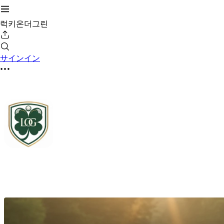
럭키온더그린
サインイン