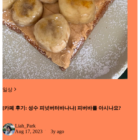
일상
[카페 후기: 성수 피넛버터바나나] 피버바를 아시나요?
Liah_Park
Aug 17, 2023
3y ago