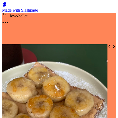
Made with Slashpage
L
o
love-ballet