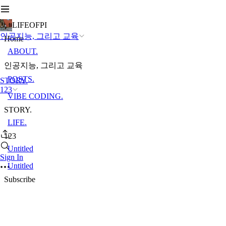
LIFEOFPI
인공지능, 그리고 교육
Home
ABOUT.
인공지능, 그리고 교육
POSTS.
STORY.
123
VIBE CODING.
STORY.
LIFE.
123
Untitled
Sign In
Untitled
Subscribe