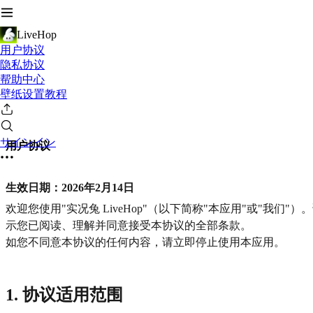
LiveHop
用户协议
隐私协议
帮助中心
壁纸设置教程
サインイン
用户协议
生效日期：2026年2月14日
欢迎您使用"实况兔 LiveHop"（以下简称"本应用"或"
示您已阅读、理解并同意接受本协议的全部条款。
如您不同意本协议的任何内容，请立即停止使用本应用。
1. 协议适用范围