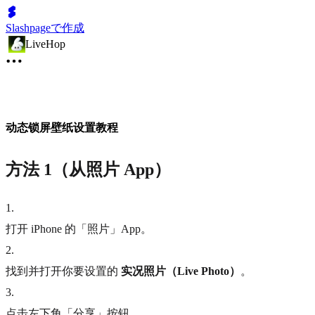
Slashpageで作成
LiveHop
动态锁屏壁纸设置教程
方法 1（从照片 App）
1
.
打开 iPhone 的「照片」App。
2
.
找到并打开你要设置的
实况照片（Live Photo）
。
3
.
点击左下角「分享」按钮。