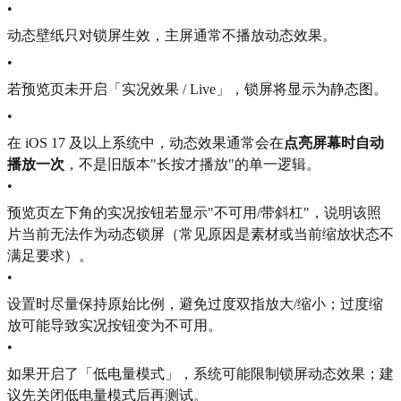
•
动态壁纸只对锁屏生效，主屏通常不播放动态效果。
•
若预览页未开启「实况效果 / Live」，锁屏将显示为静态图。
•
在 iOS 17 及以上系统中，动态效果通常会在
点亮屏幕时自动
播放一次
，不是旧版本"长按才播放"的单一逻辑。
•
预览页左下角的实况按钮若显示"不可用/带斜杠"，说明该照
片当前无法作为动态锁屏（常见原因是素材或当前缩放状态不
满足要求）。
•
设置时尽量保持原始比例，避免过度双指放大/缩小；过度缩
放可能导致实况按钮变为不可用。
•
如果开启了「低电量模式」，系统可能限制锁屏动态效果；建
议先关闭低电量模式后再测试。