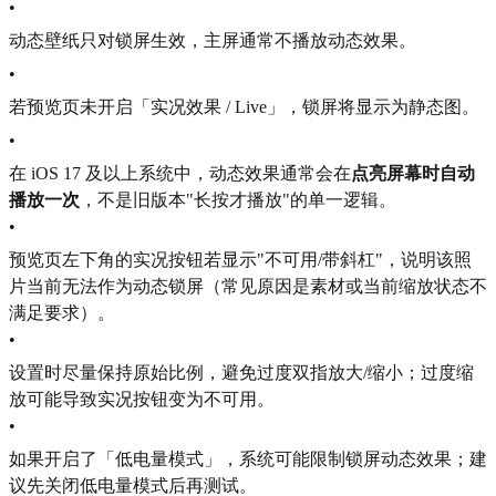
•
动态壁纸只对锁屏生效，主屏通常不播放动态效果。
•
若预览页未开启「实况效果 / Live」，锁屏将显示为静态图。
•
在 iOS 17 及以上系统中，动态效果通常会在
点亮屏幕时自动
播放一次
，不是旧版本"长按才播放"的单一逻辑。
•
预览页左下角的实况按钮若显示"不可用/带斜杠"，说明该照
片当前无法作为动态锁屏（常见原因是素材或当前缩放状态不
满足要求）。
•
设置时尽量保持原始比例，避免过度双指放大/缩小；过度缩
放可能导致实况按钮变为不可用。
•
如果开启了「低电量模式」，系统可能限制锁屏动态效果；建
议先关闭低电量模式后再测试。