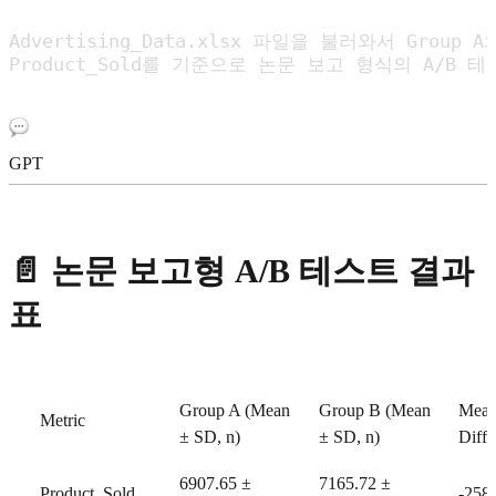
Advertising_Data.xlsx 파일을 불러와서 Group A와
Product_Sold를 기준으로 논문 보고 형식의 A/B
GPT
📄
논문 보고형 A/B 테스트 결과
표
Group A (Mean
Group B (Mean
Mea
Metric
± SD, n)
± SD, n)
Diffe
6907.65 ±
7165.72 ±
Product_Sold
-258