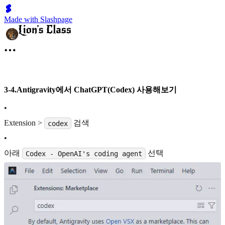
Made with Slashpage
3-4.Antigravity에서 ChatGPT(Codex) 사용해보기
•
Extension >
검색
codex
•
아래
선택
Codex - OpenAI's coding agent