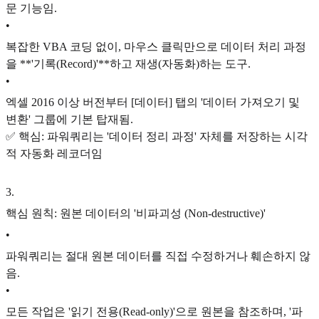
문 기능임.
•
복잡한 VBA 코딩 없이, 마우스 클릭만으로 데이터 처리 과정
을 **'기록(Record)'**하고 재생(자동화)하는 도구.
•
엑셀 2016 이상 버전부터 [데이터] 탭의 '데이터 가져오기 및
변환' 그룹에 기본 탑재됨.
✅ 핵심: 파워쿼리는 '데이터 정리 과정' 자체를 저장하는 시각
적 자동화 레코더임
3
.
핵심 원칙: 원본 데이터의 '비파괴성 (Non-destructive)'
•
파워쿼리는 절대 원본 데이터를 직접 수정하거나 훼손하지 않
음.
•
모든 작업은 '읽기 전용(Read-only)'으로 원본을 참조하며, '파