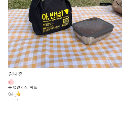
김나경
눈
눈 덮인 라임 파도
1
3