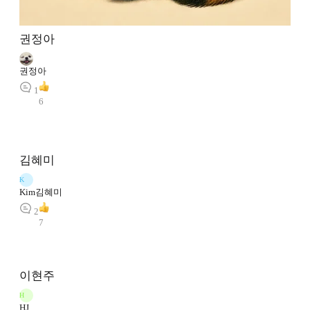
권정아
권정아
1
6
김혜미
K
Kim김혜미
2
7
이현주
H
HJ