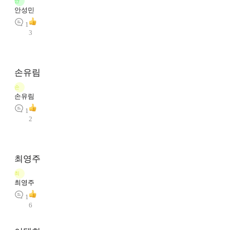
안
안성민
1
3
손유림
손
손유림
1
2
최영주
최
최영주
1
6