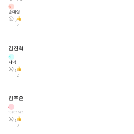
송
송대영
3
2
김진혁
지
지녁
1
2
한주은
J
jueunhan
1
3