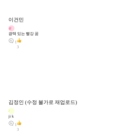
이건민
광
광택 있는 빨강 꿈
1
3
김정인 (수정 불가로 재업로드)
J
ji k
1
3