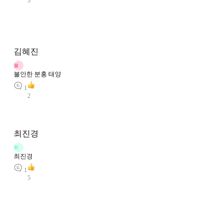
3
김혜진
불
불안한 분홍 태양
1
2
최진경
최
최진경
1
5