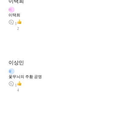
이택희
이
이택희
1
2
이상민
꽃
꽃무늬의 주황 공명
1
4