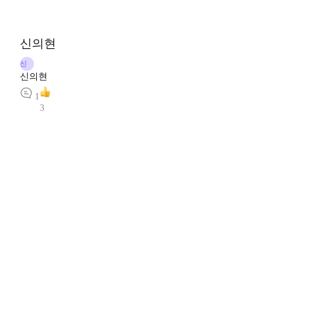
신의현
신
신의현
1
3
곽재희
곽
곽재희
1
1
1.GPTs 소개하기 - 3개씩 (1)