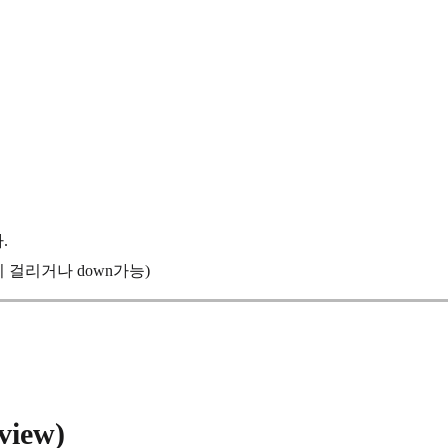
.
이 걸리거나 down가능)
iew)