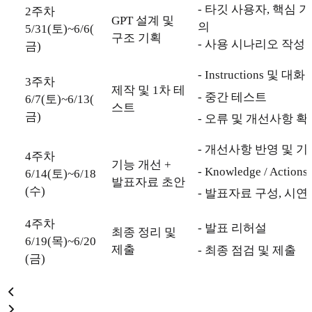
- 타깃 사용자, 핵심 
2주차
GPT 설계 및
의
5/31(토)~6/6(
구조 기획
- 사용 시나리오 작성
금)
- Instructions 및 
3주차
제작 및 1차 테
- 중간 테스트
6/7(토)~6/13(
스트
금)
- 오류 및 개선사항 확
- 개선사항 반영 및 기
4주차
기능 개선 +
- Knowledge / Acti
6/14(토)~6/18
발표자료 초안
(수)
- 발표자료 구성, 시
4주차
- 발표 리허설
최종 정리 및
6/19(목)~6/20
제출
- 최종 점검 및 제출
(금)