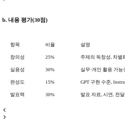
b. 내용 평가(30점)
항목
비율
설명
창의성
25%
주제의 독창성, 차별화
실용성
30%
실무·개인 활용 가능성
완성도
15%
GPT 구현 수준, Instr
발표력
30%
발표 자료, 시연, 전달