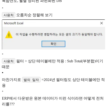
복합년도, 월별 정리된 파편화된 DB
◦
오름차순 정렬해 보기
사용처
◦
필터 > 상단 테이블에만 적용 : Sub Total(부분합)이기
사용처
때문
▪
마찬가지로
=2024년 필터링도 상단 테이블에만 적
발의 일자
용
◦
ERP에서 다운받은 원본 데이터가 이런 식이라면 어떻게 전처
리를???