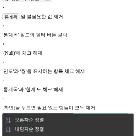
•
열 불필요한 값 제거
통계목
◦
'통계목' 필드의 필터 버튼 클릭
◦
'(Null)'에 체크 해제
◦
'연도'와 '월'을 표시하는 항목 체크 해제
◦
'통계목'과 '합계'도 체크 해제
◦
[확인]을 누르면 필요 없는 행들이 모두 제거