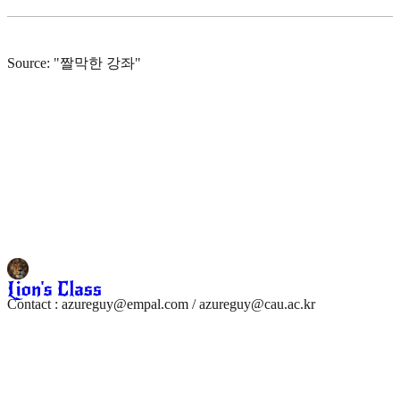
Source: "짤막한 강좌"
Contact : azureguy@empal.com / azureguy@cau.ac.kr