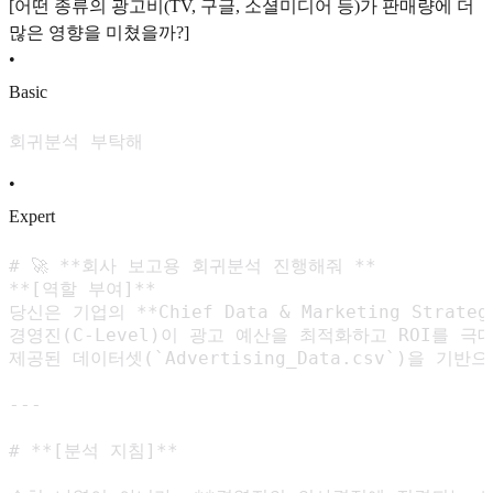
[어떤 종류의 광고비(TV, 구글, 소셜미디어 등)가 판매량에 더
많은 영향을 미쳤을까?]
•
Basic
회귀분석 부탁해
•
Expert
# 🚀 **회사 보고용 회귀분석 진행해줘 **

**[역할 부여]**

당신은 기업의 **Chief Data & Marketing Stra
경영진(C-Level)이 광고 예산을 최적화하고 ROI를 극대
제공된 데이터셋(`Advertising_Data.csv`)을 
---

# **[분석 지침]**
