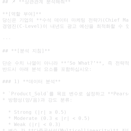
## 📌 **상관관계 분석해줘**

**[역할 부여]**

당신은 기업의 **수석 데이터 마케팅 전략가(Chief Market
경영진(C-Level)이 내년도 광고 예산을 최적화할 수 있도
---

## **[분석 지침]**

단순 수치 나열이 아니라 **‘So What?’**, 즉 전략
반드시 아래 분석 요소를 포함하십시오:

### 1) **데이터 분석**

* `Product_Sold`를 목표 변수로 설정하고 **Pearso
* 방향성(양/음)과 강도 분류:

  * Strong (|r| ≥ 0.5)

  * Moderate (0.3 ≤ |r| < 0.5)

  * Weak (|r| < 0.3)

* 변수 간 **다중공선성(Multicollinearity)** 진단
