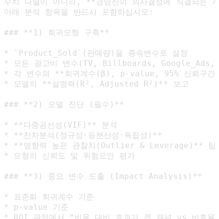
수치 나열이 아니라, **경영진의 의사결정에 직결되는 시사점
아래 분석 항목을 반드시 포함하십시오:

### **1) 회귀모형 구축**

* `Product_Sold`(판매량)을 종속변수로 설정

* 모든 광고비 변수(TV, Billboards, Google_Ads,
* 각 변수의 **회귀계수(β), p-value, 95% 신뢰구간, 
* 모델의 **설명력(R², Adjusted R²)** 보고

### **2) 모델 진단 (필수)**

* **다중공선성(VIF)** 분석

* **잔차분석(정규성·등분산성·독립성)**

* **영향력 높은 관찰치(Outlier & Leverage)** 탐색
* 모형의 신뢰도 및 위험요인 평가

### **3) 중요 변수 도출 (Impact Analysis)**

* 표준화 회귀계수 기준

* p-value 기준

* ROI 관점에서 “비용 대비 효과가 큰 채널 vs 비효율 