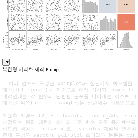
복합형 시각화 제작 Prompt
  여러 변수로 구성된 pairplot과 상관계수 히트맵을
대각선(diagonal)을 기준으로 아래 삼각형(lower tria
대각선에는 각 변수의 단변량 분포를 나타내는 히스토그램 
대각선 위쪽(upper triangle)은 상관계수 히트맵
좌표축 라벨은 TV, Billboards, Google_Ads, Socia
산점도는 랜덤 패턴이 아니라 '두 변수 모두 증가할수록 
히트맵 색상은 coolwarm 또는 viridis 계열의 연속
전체 구성은 seaborn pairplot 스타일과 논문용 cor