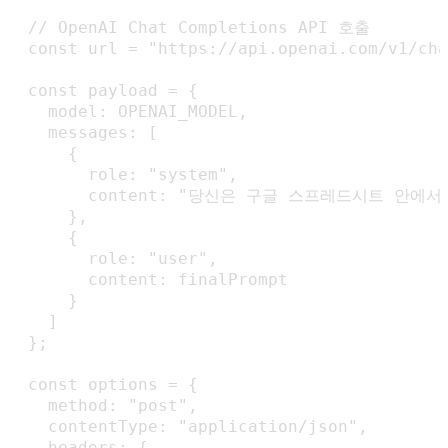
  // OpenAI Chat Completions API 호출

  const url = "https://api.openai.com/v1/cha
  const payload = {

    model: OPENAI_MODEL,

    messages: [

      {

        role: "system",

        content: "당신은 구글 스프레드시트 
      },

      {

        role: "user",

        content: finalPrompt

      }

    ]

  };

  const options = {

    method: "post",

    contentType: "application/json",

    headers: {
