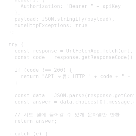
      Authorization: "Bearer " + apiKey

    },

    payload: JSON.stringify(payload),

    muteHttpExceptions: true

  };

  try {

    const response = UrlFetchApp.fetch(url, 
    const code = response.getResponseCode();

    if (code !== 200) {

      return "API 오류: HTTP " + code + " - "
    }

    const data = JSON.parse(response.getCont
    const answer = data.choices[0].message.c
    // 시트 셀에 들어갈 수 있게 문자열만 반환

    return answer;

  } catch (e) {
