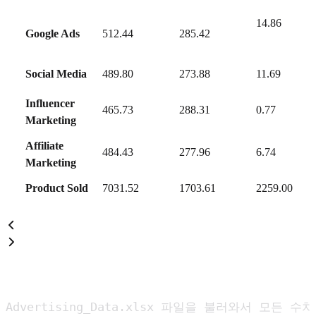
14.86
Google Ads
512.44
285.42
Social Media
489.80
273.88
11.69
Influencer
465.73
288.31
0.77
Marketing
Affiliate
484.43
277.96
6.74
Marketing
Product Sold
7031.52
1703.61
2259.00
Advertising_Data.xlsx 파일을 불러와서 모든 수