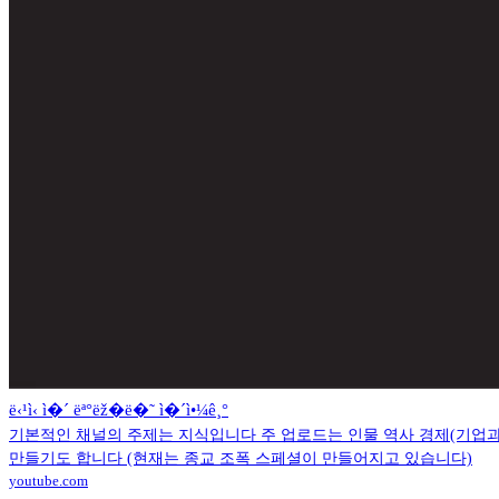
ë‹¹ì‹ ì�´ ëª°ëž�ë�˜ ì�´ì•¼ê¸°
기본적인 채널의 주제는 지식입니다 주 업로드는 인물 역사 경제(기업과
만들기도 합니다 (현재는 종교 조폭 스페셜이 만들어지고 있습니다)
youtube.com