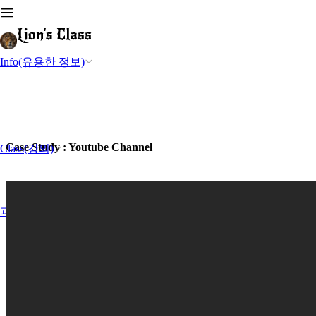
Info(유용한 정보)
Case Study : Youtube Channel
Class(강의)
과제-Project