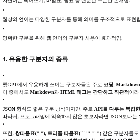
자연어는 띄어쓰기, 마침표, 쉼표 등 단순한 구분만 존재함.
•
웹상의 언어는 다양한 구분자를 통해 의미를 구조적으로 표현함
•
명확한 구분을 위해 웹 언어의 구분자 사용이 효과적임.
4. 유용한 구분자의 종류
•
챗GPT에서 유용하게 쓰이는 구분자들은 주로
코딩
,
Markdown
이 중에서도
Markdown
과
HTML 태그
는
간단하고 직관적
이라
•
JSON 형식
도 좋은 구분 방식이지만, 주로
API를 다루는 복잡
따라서, 프로그래밍에 익숙하지 않은 초보자라면 JSON보다는
•
또한,
쌍따옴표(" ")
,
트리플 따옴표(``` ''' """)
같은 구분자들도 