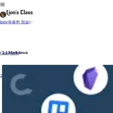
Info(유용한 정보)
2-1.Markdown
Class(강의)
과제-Project