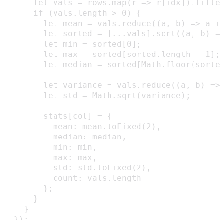
      let vals = rows.map(r => r[idx]).filte
      if (vals.length > 0) {

        let mean = vals.reduce((a, b) => a +
        let sorted = [...vals].sort((a, b) =
        let min = sorted[0];

        let max = sorted[sorted.length - 1];

        let median = sorted[Math.floor(sorte
        let variance = vals.reduce((a, b) =>
        let std = Math.sqrt(variance);

        stats[col] = {

          mean: mean.toFixed(2),

          median: median,

          min: min,

          max: max,

          std: std.toFixed(2),

          count: vals.length

        };

      }

    }

  });
