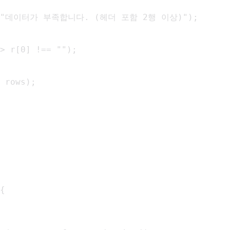
rror("데이터가 부족합니다. (헤더 포함 2행 이상)");

> r[0] !== "");

 rows);

{
