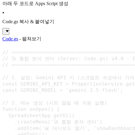
아래 두 코드로 Apps Script 생성
▪
Code.gs 복사 & 붙여넣기
Code.gs
- 펼쳐보기
// =========================================
// 🚀 통합 분석 센터 (Server: Code.gs) v4.0 - 
// =========================================
// 1. 설정: Gemini API 키 (스크립트 속성에서 가져
const GEMINI_API_KEY = PropertiesService.get
const GEMINI_MODEL = 'gemini-2.5-flash'; 

// 2. 메뉴 생성 (시트 열릴 때 자동 실행)

function onOpen() {

  SpreadsheetApp.getUi()

    .createMenu('🚀 통합 분석 센터')

    .addItem('📊 대시보드 열기', 'showDashboard
    .addToUi();
