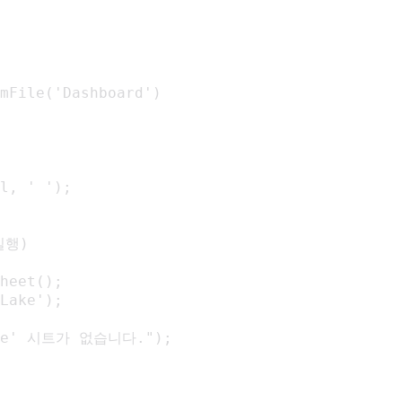
mFile('Dashboard')

l, ' ');

행)

heet();

Lake');

Lake' 시트가 없습니다.");
