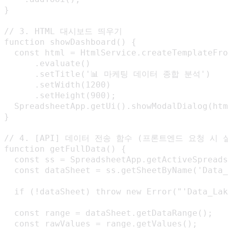
}

// 3. HTML 대시보드 띄우기

function showDashboard() {

  const html = HtmlService.createTemplateFro
      .evaluate()

      .setTitle('📊 마케팅 데이터 종합 분석')

      .setWidth(1200)

      .setHeight(900);

  SpreadsheetApp.getUi().showModalDialog(htm
}

// 4. [API] 데이터 전송 함수 (프론트엔드 요청 시 실
function getFullData() {

  const ss = SpreadsheetApp.getActiveSpreads
  const dataSheet = ss.getSheetByName('Data_
  if (!dataSheet) throw new Error("'Data_
  const range = dataSheet.getDataRange();

  const rawValues = range.getValues();
