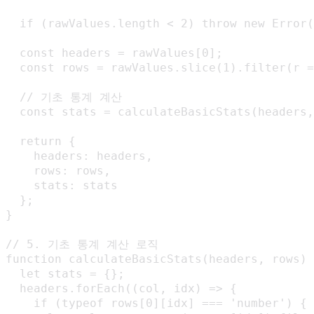
  if (rawValues.length < 2) throw new E
  const headers = rawValues[0];

  const rows = rawValues.slice(1).filter(r =
  // 기초 통계 계산

  const stats = calculateBasicStats(headers,
  return {

    headers: headers,

    rows: rows,

    stats: stats

  };

}

// 5. 기초 통계 계산 로직

function calculateBasicStats(headers, rows) 
  let stats = {};

  headers.forEach((col, idx) => {

    if (typeof rows[0][idx] === 'number') {
