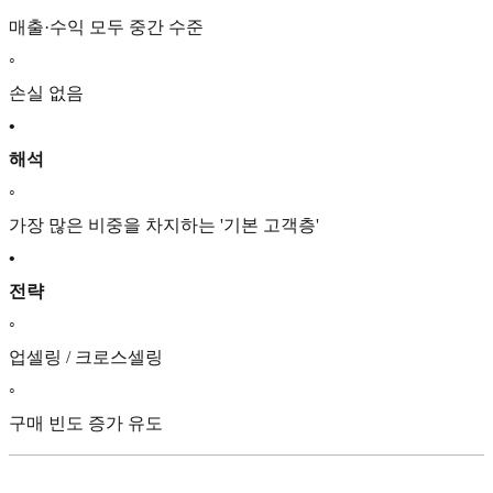
매출·수익 모두 중간 수준
◦
손실 없음
•
해석
◦
가장 많은 비중을 차지하는 '기본 고객층'
•
전략
◦
업셀링 / 크로스셀링
◦
구매 빈도 증가 유도