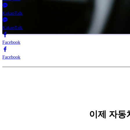
KakaoTalk
KakaoTalk
Facebook
Facebook
이제 자동