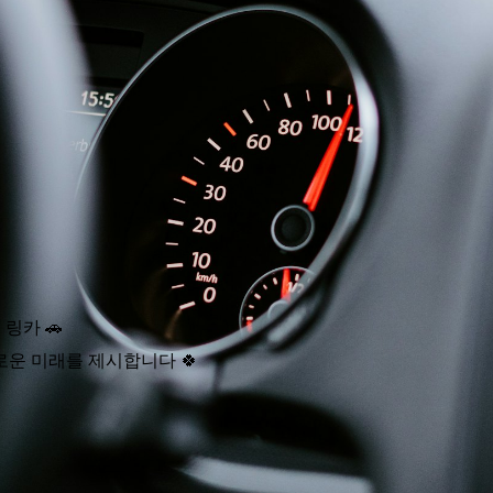
링카 🚗
운 미래를 제시합니다 🍀