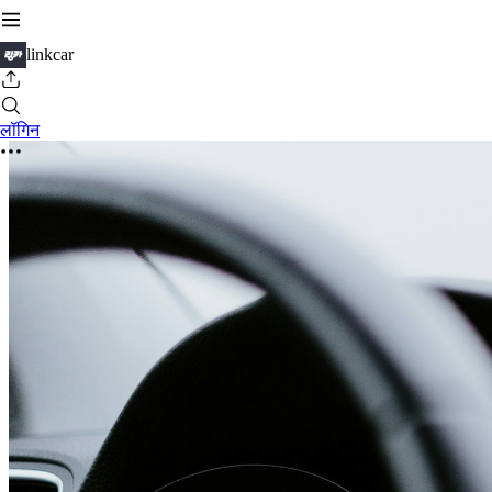
linkcar
लॉगिन