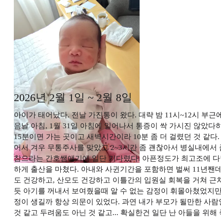
2026년 2월 1일 ~ 2월 8일
아이가 태어났다. 전날 가진통이 왔다. 대략 밤 11시~12시 
음날 아침, 1월 31일 아침에 일어나서 통증이 싹 가시진 않았다
15분이면 가는 곳이고 새벽시간이라 10분 좀 더 걸렸던 것 같다
어서 겨우 무통주사를 맞았고 2~3시간 좀 괜찮아서 병실내에서 
참으라는 간호쌤얘기에 일단 기다렸다. 아픈정도가 최고조에 다달았
하게 출산을 마쳤다. 아내와 사귄기간을 포함하면 벌써 11년짼
도 건강하고, 산모도 건강하고 이틀간의 입원실 회복을 거쳐 근처
듯 아기를 꺼내서 보여줬을때 알 수 없는 감정이 휘몰아쳤었지만
정이 생길까 항상 의문이 있었다. 과연 내가 부모가 될만한 사람
것 같고 두려움도 아닌 것 같고... 확실한건 일단 난 아들을 위해