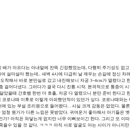
부근에 배가 아프다는 아내말에 잔뜩 긴장했었는데, 다행히 주기성도 없
하여 설마설마 했는데.. 새벽 4시에 다급히 날 깨우는 손길에 정신 
. 도착해서 바로 분만실로 갔고 내진해보니 자궁 3~4cm가 열렸다고 
좀 걸어다녔다. 그러다가 결국 다시 진통 시작. 본격적으로 통증이 
을때 간호쌤 한번 더 호출, 자궁 다 열렸으니 분만 준비 한다고 한
데 코로나때 이후로 이렇게 아파했던적이 있던가 싶다. 코로나때와는 
에 있는 부설 조리원으로 들어왔다. . 사실 크게 감동은 없었다. 
 엄청 뭔가가 다른 느낌은 못받았다. 귀여운거 좋아해서 아기들은 옛
인가? 아직은 와닿는게 없지만 너무 이뻐보이긴 한다. 그리고 또 이따
 죽을수 있을 것 같다. ㅋㅋㅋ 아직 서로 얼굴도 아는 사이가 아니지만 