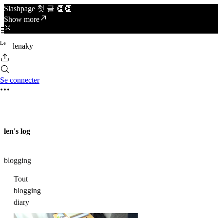
Slashpage 첫 글 👏👏
Show more
L
e
lenaky
Se connecter
len's log
blogging
Tout
blogging
diary