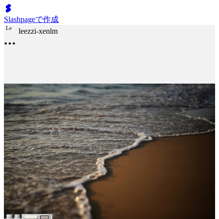
Slashpageで作成
L
e
leezzi-xenlm