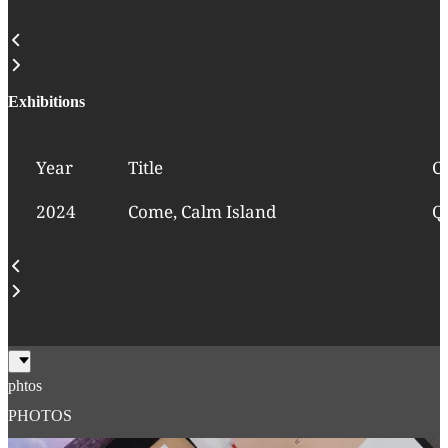
Exhibitions
Year
Title
C
2024
Come, Calm Island
Q
phtos
PHOTOS