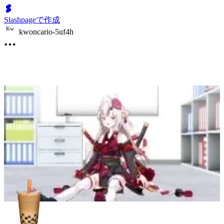
Slashpageで作成
K
w
kwoncario-5uf4h