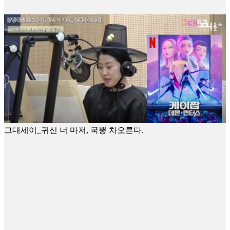
그대세이_귀신 너 마저, 국뽕 차오른다.