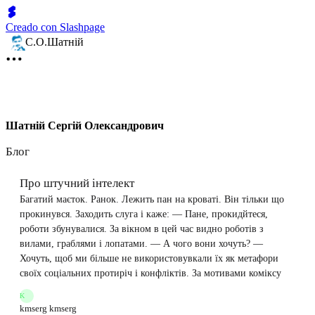
Creado con Slashpage
С.О.Шатній
Шатній Сергій Олександрович
Блог
Про штучний інтелект
Багатий маєток. Ранок. Лежить пан на кроваті. Він тільки що
прокинувся. Заходить слуга і каже: — Пане, прокидйтеся,
роботи збунувалися. За вікном в цей час видно роботів з
вилами, граблями і лопатами. — А чого вони хочуть? —
Хочуть, щоб ми більше не використовувкали їх як метафори
своїх соціальних протиріч і конфліктів. За мотивами коміксу
K
kmserg kmserg