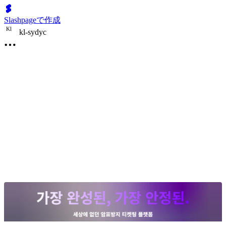
Slashpageで作成
K
l
kl-sydyc