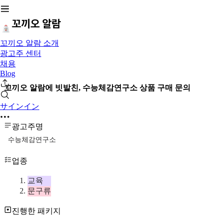
꼬끼오 알람 소개
광고주 센터
채용
Blog
꼬끼오 알람에 빗발친, 수능체감연구소 상품 구매 문의
サインイン
광고주명
수능체감연구소
업종
교육
문구류
진행한 패키지