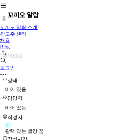
꼬끼오 알람 소개
광고주 센터
채용
Blog
제목없음
로그인
상태
비어 있음
담당자
비어 있음
작성자
광
광택 있는 빨강 꿈
작성시각