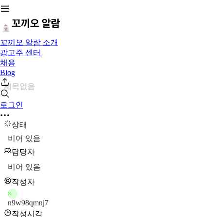
꼬끼오 알람 소개
광고주 센터
채용
Blog
제목없음
로그인
상태
비어 있음
담당자
비어 있음
작성자
N
n9w98qmnj7
작성시각