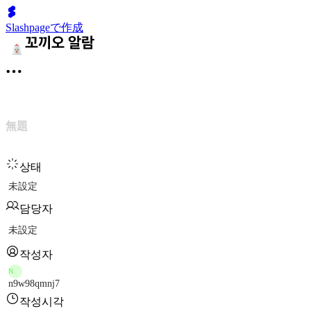
Slashpageで作成
無題
상태
未設定
담당자
未設定
작성자
N
n9w98qmnj7
작성시각