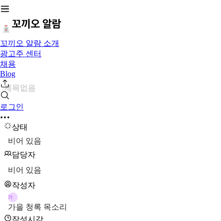
꼬끼오 알람 소개
광고주 센터
채용
Blog
제목없음
로그인
상태
비어 있음
담당자
비어 있음
작성자
가
가을 청록 목소리
작성시각