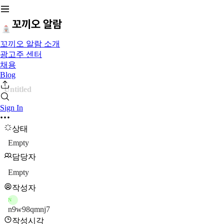
꼬끼오 알람 소개
광고주 센터
채용
Blog
Untitled
Sign In
상태
Empty
담당자
Empty
작성자
N
n9w98qmnj7
작성시각