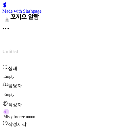
Made with Slashpage
Untitled
상태
Empty
담당자
Empty
작성자
M
Misty bronze moon
작성시각