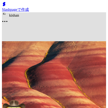
Slashpageで作成
K
i
kishan